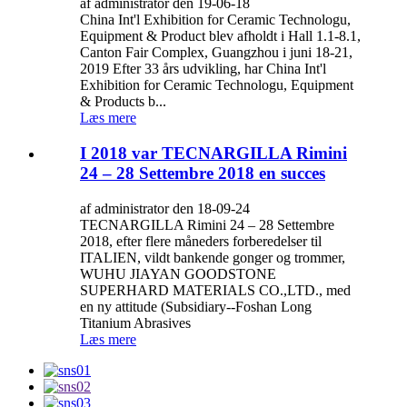
af administrator den 19-06-18
China Int'l Exhibition for Ceramic Technologu,
Equipment & Product blev afholdt i Hall 1.1-8.1,
Canton Fair Complex, Guangzhou i juni 18-21,
2019 Efter 33 års udvikling, har China Int'l
Exhibition for Ceramic Technologu, Equipment
& Products b...
Læs mere
I 2018 var TECNARGILLA Rimini
24 – 28 Settembre 2018 en succes
af administrator den 18-09-24
TECNARGILLA Rimini 24 – 28 Settembre
2018, efter flere måneders forberedelser til
ITALIEN, vildt bankende gonger og trommer,
WUHU JIAYAN GOODSTONE
SUPERHARD MATERIALS CO.,LTD., med
en ny attitude (Subsidiary--Foshan Long
Titanium Abrasives
Læs mere