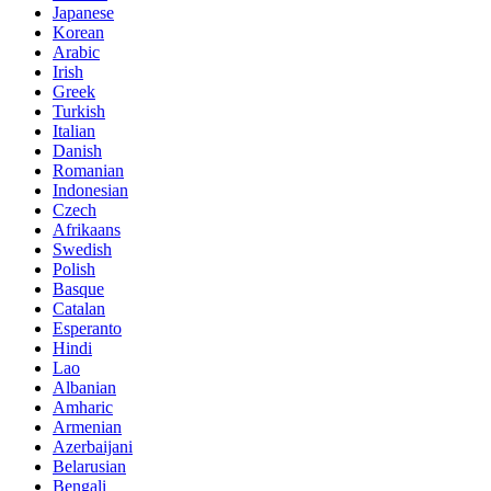
Japanese
Korean
Arabic
Irish
Greek
Turkish
Italian
Danish
Romanian
Indonesian
Czech
Afrikaans
Swedish
Polish
Basque
Catalan
Esperanto
Hindi
Lao
Albanian
Amharic
Armenian
Azerbaijani
Belarusian
Bengali