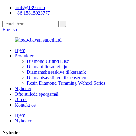
tools@139.com
+86 15815923777
English
Hjem
Produkter
Diamond Cutind Disc
Diamant firkantet hjul
Diamantskæreskive til keramik
Diamantsavklinge til stenserien
Resin Diamond Trimming Weheel Series
Nyheder
Ofte stillede spørgsmål
Om os
Kontakt os
Hjem
Nyheder
Nyheder