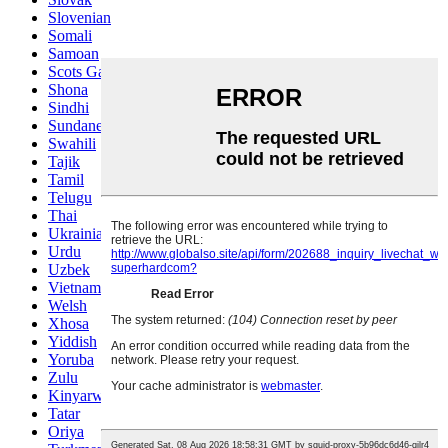
Slovenian
Somali
Samoan
Scots Gaelic
Shona
Sindhi
Sundanese
Swahili
Tajik
Tamil
Telugu
Thai
Ukrainian
Urdu
Uzbek
Vietnamese
Welsh
Xhosa
Yiddish
Yoruba
Zulu
Kinyarwanda
Tatar
Oriya