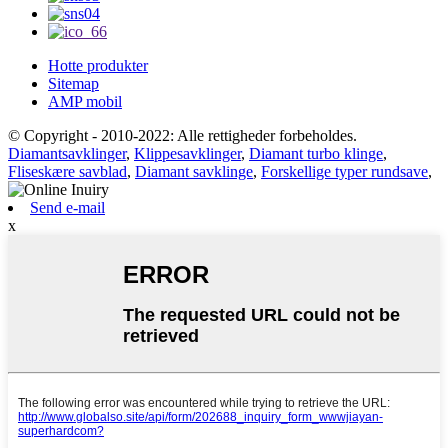
Hotte produkter
Sitemap
AMP mobil
© Copyright - 2010-2022: Alle rettigheder forbeholdes.
Diamantsavklinger
,
Klippesavklinger
,
Diamant turbo klinge
,
Fliseskære savblad
,
Diamant savklinge
,
Forskellige typer rundsave
,
Send e-mail
x