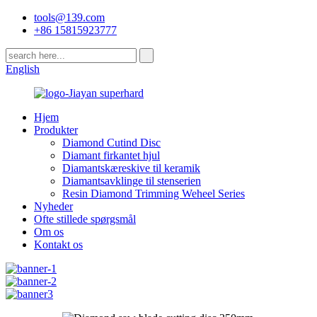
tools@139.com
+86 15815923777
English
Hjem
Produkter
Diamond Cutind Disc
Diamant firkantet hjul
Diamantskæreskive til keramik
Diamantsavklinge til stenserien
Resin Diamond Trimming Weheel Series
Nyheder
Ofte stillede spørgsmål
Om os
Kontakt os