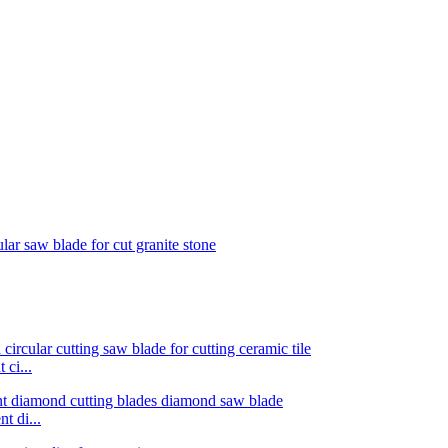
ci...
 di...