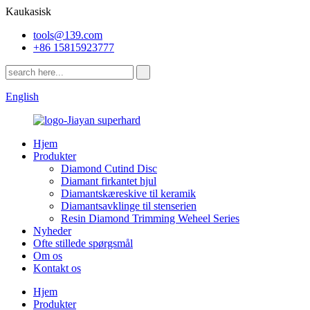
Kaukasisk
tools@139.com
+86 15815923777
English
Hjem
Produkter
Diamond Cutind Disc
Diamant firkantet hjul
Diamantskæreskive til keramik
Diamantsavklinge til stenserien
Resin Diamond Trimming Weheel Series
Nyheder
Ofte stillede spørgsmål
Om os
Kontakt os
Hjem
Produkter